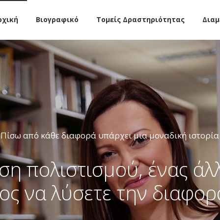
ρχική
Βιογραφικό
Τομείς Δραστηριότητας
Δια
Πίσω από κάθε διαφορά υπάρχει μια μοναδική ιστορία
ση πολιστισμού, ένας άλ
ος να λύσετε την διαφορ