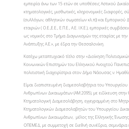
εμπειρία άνω των 15 ετών σε υποθέσεις Αστικού Δικαίου
κτηματολογικές, μισθωτικές, κληρονομικές διαφορές, σ
(συλλόγων, αθλητικών σωματείων κλ.π)) και Εμπορικού 
εταιριών ( Ο.Ε.,Ε.Ε., Ε.Π.Ε., Α.Ε. Ι.Κ.Ε.), εμπορικές συμβά
ως νομικός στο Τμήμα Διαγωνισμών της εταιρίας με τη
Ανάπτυξης Α.Ε.», με έδρα την Θεσσαλονίκη.
Κατέχω μεταπτυχιακό τίτλο στην «Διοίκηση Πολιτισμικ
Κοινωνικών Επιστημών του Ελληνικού Ανοιχτού Πανεπισ
πολιτιστική διαχειρίστρια στον Δήμο Νάουσας ν. Ημαθί
Είμαι διαπιστευμένη διαμεσολαβήτρια του Υπουργείου 
Ανθρωπίνων Δικαιωμάτων (ΑΜ:2095), με ειδίκευση στην 
Κτηματολογική Διαμεσολάβηση, εγγεγραμμένη στο Μητρ
Κτηματολογικών Διαμεσολαβητών του Υπουργείου Δικαι
Ανθρωπίνων Δικαιωμάτων, μέλος της Ελληνικής Ένωσης
ΟΠΕΜΕΔ, με συμμετοχή σε διεθνή συνέδρια, σεμινάρια