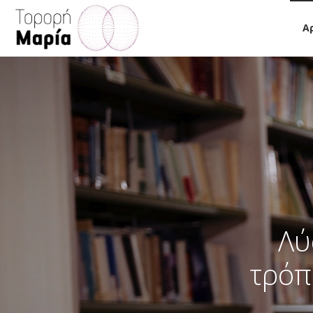
Α
Λύ
τρόπ