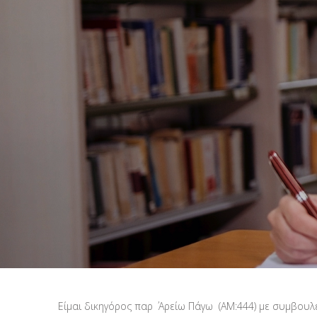
Είμαι δικηγόρος παρ ΄ Αρείω Πάγω (ΑΜ:444) με συμβουλ