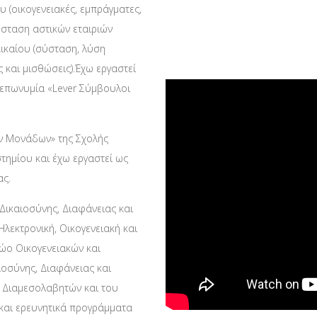
 (οικογενειακές, εμπράγματες,
ύσταση αστικών εταιριών
Δικαίου (σύσταση, λύση
σεις και μισθώσεις).Έχω εργαστεί
ν επωνυμία «Lever Σύμβουλοι
ών Μονάδων» της Σχολής
τημίου και έχω εργαστεί ως
ας.
Δικαιοσύνης, Διαφάνειας και
Ηλεκτρονική, Οικογενειακή και
ώο Οικογενειακών και
οσύνης, Διαφάνειας και
 Διαμεσολαβητών και του
 και ερευνητικά προγράμματα