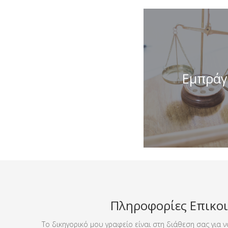
Αναλαμβάνω υ
αφορούν στην ι
Εμπράγ
όλες τις νομικ
στην εκμετάλ
ακίνητη
Πληροφορίες Επικο
Το δικηγορικό μου γραφείο είναι στη διάθεση σας για